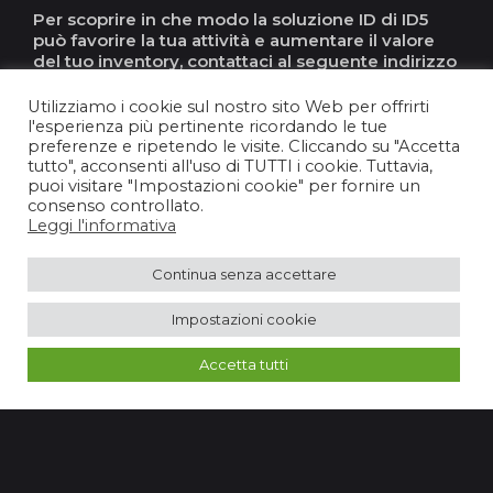
Per scoprire in che modo la soluzione ID di ID5
può favorire la tua attività e aumentare il valore
del tuo inventory, contattaci al seguente indirizzo
email:
contact@id5.io
Utilizziamo i cookie sul nostro sito Web per offrirti
l'esperienza più pertinente ricordando le tue
preferenze e ripetendo le visite. Cliccando su "Accetta
tutto", acconsenti all'uso di TUTTI i cookie. Tuttavia,
puoi visitare "Impostazioni cookie" per fornire un
consenso controllato.
Leggi l'informativa
Recent Posts
Continua senza accettare
Impostazioni cookie
Accetta tutti
Blog
7 min di lettura
Contextual Targeting:
Sfide e Opportunità per la
Pubblicità nell'Era Post-